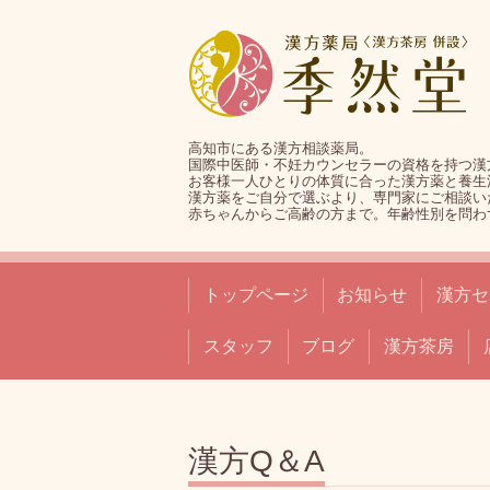
高知市にある漢方相談薬局。
国際中医師・不妊カウンセラーの資格を持つ漢
お客様一人ひとりの体質に合った漢方薬と養生
漢方薬をご自分で選ぶより、専門家にご相談い
赤ちゃんからご高齢の方まで。年齢性別を問わ
トップページ
お知らせ
漢方セ
スタッフ
ブログ
漢方茶房
漢方Q＆A