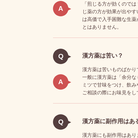
「煎じる方が効くのでは
A
じ薬の方が効果が出やす
は高価で入手困難な生薬
とはありません。
漢方薬は苦い？
Q
漢方薬は苦いものばかり
一般に漢方薬は「余分な
A
ミツで甘味をつけ、飲み
ご相談の際にお味見をし
漢方薬に副作用はあ
Q
漢方薬にも副作用はあり